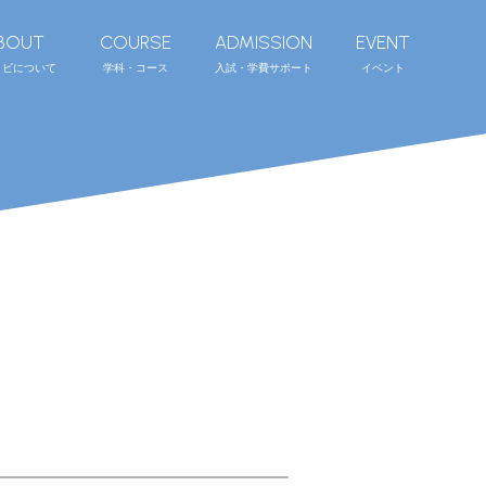
BOUT
COURSE
ADMISSION
EVENT
リビについて
学科・コース
入試・学費サポート
イベント